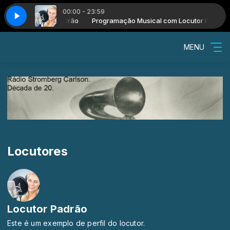
00:00 - 23:59
cal com Locutor Padrão
CA - CALLADO - DÉO RIAN
Programação Musical com Locutor Padrão
A DESEJADA - POLCA - CALLADO - DÉO RIA
MENU
Locutores
Locutor Padrão
Este é um exemplo de perfil do locutor.