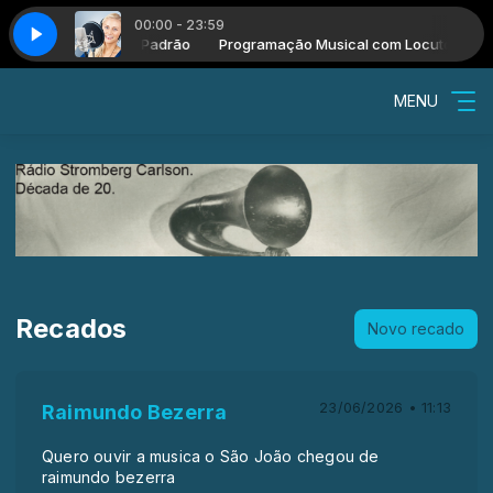
00:00 - 23:59
com Locutor Padrão
E
Programação Musical com Locutor Padrão
CHIQUINHA - RADIANTE
MENU
Recados
Novo recado
23/06/2026 • 11:13
Raimundo Bezerra
Quero ouvir a musica o São João chegou de
raimundo bezerra