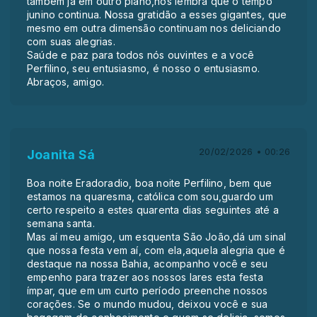
também já em outro plano,nos lembra que o tempo
junino continua. Nossa gratidão a esses gigantes, que
mesmo em outra dimensão continuam nos deliciando
com suas alegrias.
Saúde e paz para todos nós ouvintes e a você
Perfilino, seu entusiasmo, é nosso o entusiasmo.
Abraços, amigo.
20/02/2026 • 00:26
Joanita Sá
Boa noite Eradoradio, boa noite Perfilino, bem que
estamos na quaresma, católica com sou,guardo um
certo respeito a estes quarenta dias seguintes até a
semana santa.
Mas aí meu amigo, um esquenta São João,dá um sinal
que nossa festa vem aí, com ela,aquela alegria que é
destaque na nossa Bahia, acompanho você e seu
empenho para trazer aos nossos lares esta festa
ímpar, que em um curto período preenche nossos
corações. Se o mundo mudou, deixou você e sua