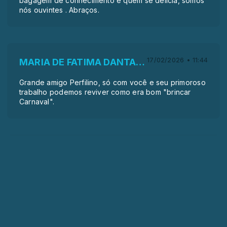
bagagem de conhecimento e quem se delicia, somos
nós ouvintes . Abraços.
17/02/2026 • 11:44
MARIA DE FATIMA DANTAS GAUDENZI
Grande amigo Perfilino, só com você e seu primoroso
trabalho podemos reviver como era bom "brincar
Carnaval".
15/02/2026 • 22:59
Joanita Sá
Você, Perfilino como ninguém, descreve tão bem o
Carnaval e se este movimento podemos trata-lo como
festa, para mim, nem festa e nem folia e sim apenas
mantendo uma tradição.
Nunca estive por la, mas como se eu participasse,
minha imaginação viaja, vai longe, vsi até o