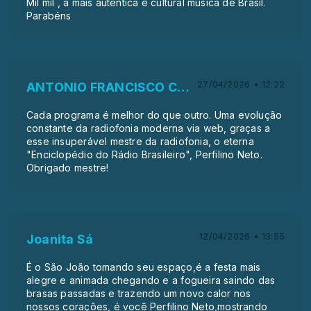
Mil mil , a mais autentica e cultural música de Brasil.
Parabéns
27/04/2026 • 12:22
ANTONIO FRANCISCO COSTA
Cada programa é melhor do que outro. Uma evolução
constante da radiofonia moderna via web, graças a
esse insuperável mestre da radiofonia, o eterna
"Enciclopédio do Rádio Brasileiro", Perfilino Neto.
Obrigado mestre!
12/04/2026 • 13:55
Joanita Sá
É o São João tomando seu espaço,é a festa mais
alegre e animada chegando e a fogueira saindo das
brasas passadas e trazendo um novo calor nos
nossos corações, é você Perfilino Neto,mostrando