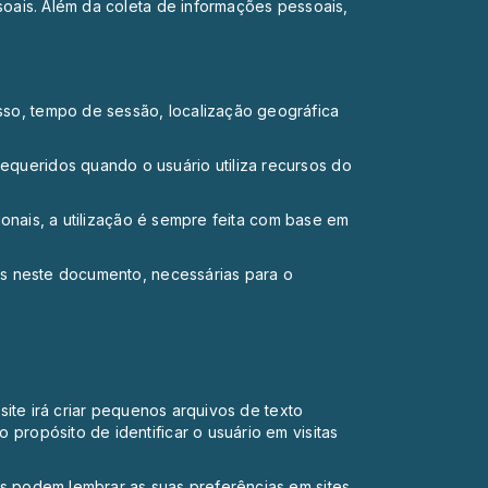
soais. Além da coleta de informações pessoais,
so, tempo de sessão, localização geográfica
queridos quando o usuário utiliza recursos do
ionais, a utilização é sempre feita com base em
os neste documento, necessárias para o
site irá criar pequenos arquivos de texto
propósito de identificar o usuário em visitas
s podem lembrar as suas preferências em sites