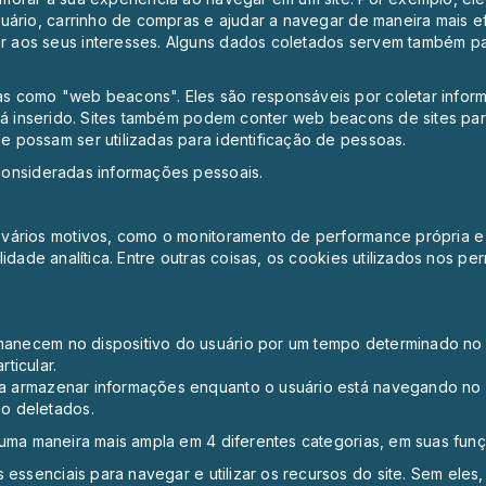
uário, carrinho de compras e ajudar a navegar de maneira mais e
 aos seus interesses. Alguns dados coletados servem também pa
 como "web beacons". Eles são responsáveis por coletar informa
stá inserido. Sites também podem conter web beacons de sites pa
 possam ser utilizadas para identificação de pessoas.
consideradas informações pessoais.
vários motivos, como o monitoramento de performance própria e m
idade analítica. Entre outras coisas, os cookies utilizados nos pe
anecem no dispositivo do usuário por um tempo determinado no 
rticular.
a armazenar informações enquanto o usuário está navegando no si
o deletados.
 uma maneira mais ampla em 4 diferentes categorias, em suas fun
 essenciais para navegar e utilizar os recursos do site. Sem ele