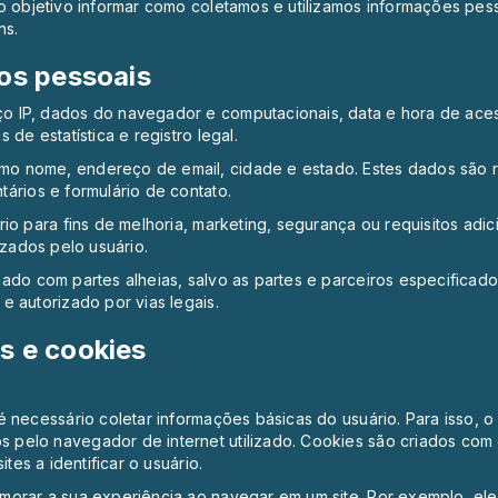
o objetivo informar como coletamos e utilizamos informações pes
ns.
os pessoais
o IP, dados do navegador e computacionais, data e hora de aces
de estatística e registro legal.
o nome, endereço de email, cidade e estado. Estes dados são re
ários e formulário de contato.
io para fins de melhoria, marketing, segurança ou requisitos adic
izados pelo usuário.
hado com partes alheias, salvo as partes e parceiros especificad
e autorizado por vias legais.
s e cookies
 necessário coletar informações básicas do usuário. Para isso, o 
elo navegador de internet utilizado. Cookies são criados com o 
tes a identificar o usuário.
morar a sua experiência ao navegar em um site. Por exemplo, ele