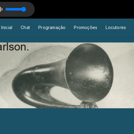
 com Locutor Padrão
- NOEL ROSA - - CANUTO
Inicial
Chat
Programação
Promoções
Locutores